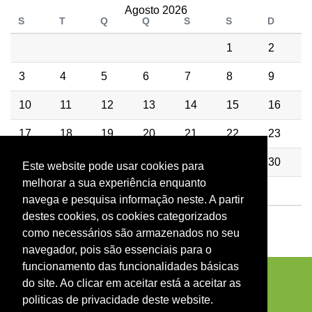
Agosto 2026
S
T
Q
Q
S
S
D
1
2
3
4
5
6
7
8
9
10
11
12
13
14
15
16
17
18
19
20
21
22
23
24
25
26
27
28
29
30
Este website pode usar cookies para
melhorar a sua experiência enquanto
31
navega e pesquisa informação neste. A partir
destes cookies, os cookies categorizados
como necessários são armazenados no seu
navegador, pois são essenciais para o
funcionamento das funcionalidades básicas
do site. Ao clicar em aceitar está a aceitar as
politicas de privacidade deste website.