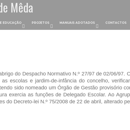
de Mêda
 DE EDUCAÇÃO
PROJETOS
MANUAIS ADOTADOS
CONTACTOS
 abrigo do Despacho Normativo N.º 27/97 de 02/06/97. O
s as escolas e jardim-de-infância do concelho, verif
tendo sido nomeado um Órgão de Gestão provisório cons
ura exercia as funções de Delegado Escolar. Ao Agrup
 do Decreto-lei N.º 75/2008 de 22 de abril, alterado pe